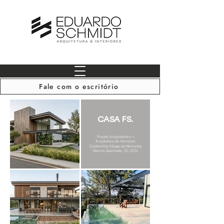
Fale com o escritório
CASA FS.
Projeto Arquitetônico
+
Arquitetura de Interiores
Condomínio Village da Montanha
Rancho Queimado, SC, 2022