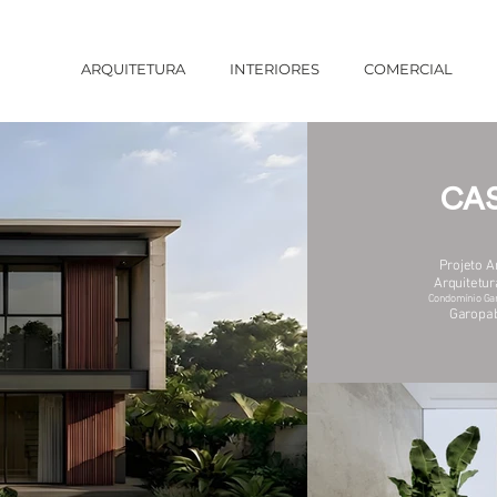
ARQUITETURA
INTERIORES
COMERCIAL
CAS
Projeto A
Arquitetur
Condomínio Gar
Garopab